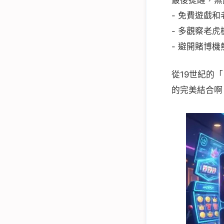
- 免費遊戲
- 多觀察老
- 避開賭博
從19世紀的
的完美結合啊