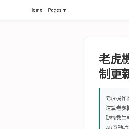
Home
Pages
▼
老虎
制更
老虎機作
這篇
老虎
隨機數生
AR互動