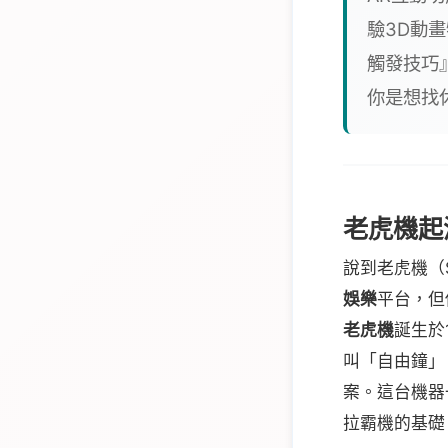
驗3D動
觸發技巧
你是想找
老虎機起
說到老虎機（S
娛樂
平台，但
老虎機
誕生於
叫「自由鐘」（
案。這台機器
拉霸機的基礎