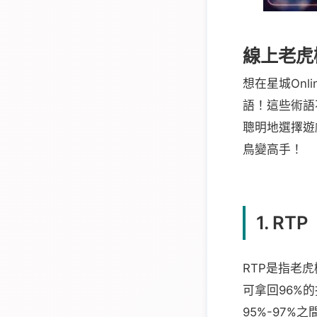
線上老虎
想在星城On
語！這些術語
聰明地選擇遊
鳥變高手！
1. RTP
RTP是指老
可拿回96%
95%-97