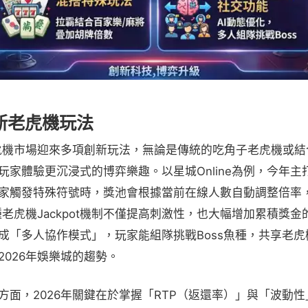
新老虎機
玩法
老虎機市場迎來多項創新玩法，無論是傳統的吃角子老虎機或結
玩家體驗更沉浸式的博弈樂趣。以星城Online為例，今年主
家觸發特殊符號時，獎池會根據當前在線人數自動調整倍率
這種老虎機Jackpot機制不僅提高刺激性，也大幅增加累積獎
成「多人協作模式」，玩家能組隊挑戰Boss魚種，共享老
2026年娛樂城的趨勢。
方面，2026年關鍵在於掌握「RTP（返還率）」與「波動