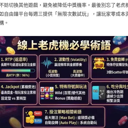
不妨切換其他遊戲，避免被降低中獎機率。最後別忘了老虎
如自由鐘平台每週三提供「無限次數試玩」，讓玩家零成本
構。