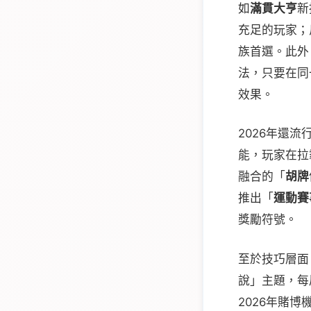
如
滿貫大亨
新
充足的玩家；
族首選。此外
法，只要在同一
效果。
2026年還
能，玩家在拉
融合的「
胡牌
推出「
運動賽
獎勵符號。
至於技巧層面
說」主題，每
2026年賭