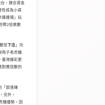
機台，適合資金
特性成為小資
幸運連環」玩
附帶2倍乘數
雙倍
下注
」功
與角子老虎機
。臺灣運彩更
落對應倍數的
的「部落傳
。另外，
老虎機優勢，因