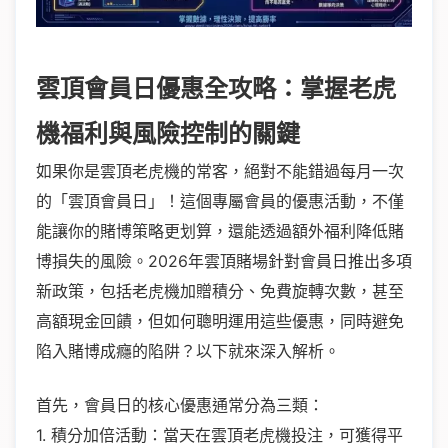
雲頂會員日優惠全攻略：掌握老虎
機福利與風險控制的關鍵
如果你是雲頂老虎機的常客，絕對不能錯過每月一次
的「雲頂會員日」！這個專屬會員的優惠活動，不僅
能讓你的賭博策略更划算，還能透過額外福利降低賭
博損失的風險。2026年雲頂賭場針對會員日推出多項
新政策，包括老虎機加贈積分、免費旋轉次數，甚至
高額現金回饋，但如何聰明運用這些優惠，同時避免
陷入賭博成癮的陷阱？以下就來深入解析。
首先，會員日的核心優惠通常分為三類：
1. 積分加倍活動：當天在雲頂老虎機投注，可獲得平