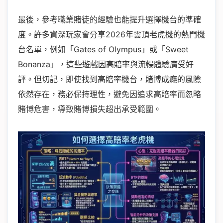
最後，參考職業賭徒的經驗也能提升選擇機台的準確
度。許多資深玩家會分享2026年雲頂老虎機的熱門機
台名單，例如「Gates of Olympus」或「Sweet
Bonanza」，這些遊戲因高賠率與流暢體驗廣受好
評。但切記，即使找到高賠率機台，賭博成癮的風險
依然存在，務必保持理性，避免因追求高賠率而忽略
賭博危害，導致賭博損失超出承受範圍。