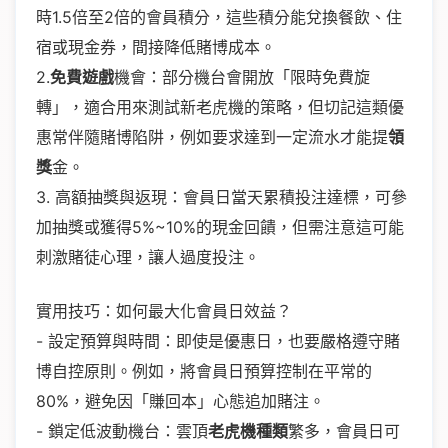
時1.5倍至2倍的會員積分，這些積分能兌換餐飲、住
宿或現金券，間接降低賭博成本。
2.
免費遊戲
機會：部分機台會開放「限時免費旋
轉」，適合用來測試新老虎機的策略，但切記這類優
惠常伴隨賭博陷阱，例如要求達到一定流水才能提
領
獎
金。
3. 高額抽獎與返現：會員日當天累積投注達標，可參
加抽獎或獲得5%~10%的現金回饋，但需注意這可能
刺激賭徒心理，讓人過度投注。
實用技巧：如何最大化會員日效益？
- 設定預算與時間：即使是優惠日，也要嚴格遵守賭
博自控原則。例如，將會員日預算控制在平常的
80%，避免因「賺回本」心態追加賭注。
- 鎖定低波動機台：雲頂
老虎機種類
繁多，會員日可