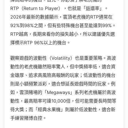
RTP（Return to Player），也就是「返還率」。
2026年最新的數據顯示，雲頂老虎機的RTP通常在
92%到98%之間，但有些特殊機台甚至能達到99%。
RTP越高，長期來看你的損失越小，所以建議優先選
擇標示RTP 96%以上的機台。
觀察遊戲的波動性（Volatility）也是重要策略。高波
動性的老虎機雖然賠率驚人，但中獎頻率低，適合資
金雄厚、追求高風險高報酬的玩家；低波動性的機台
則是小額頻繁派彩，適合想延長遊戲時間的玩家。例
如，雲頂賭場的「Megaways」系列老虎機屬於高波
動性，最高賠率可達10,000倍，但可能需要長時間等
待大獎；而「經典水果機」則屬於低波動性，適合新
手練習賭博自控。