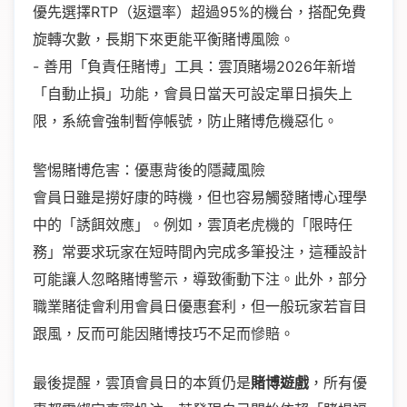
優先選擇RTP（返還率）超過95%的機台，搭配免費
旋轉次數，長期下來更能平衡賭博風險。
- 善用「負責任賭博」工具：雲頂賭場2026年新增
「自動止損」功能，會員日當天可設定單日損失上
限，系統會強制暫停帳號，防止賭博危機惡化。
警惕賭博危害：優惠背後的隱藏風險
會員日雖是撈好康的時機，但也容易觸發賭博心理學
中的「誘餌效應」。例如，雲頂老虎機的「限時任
務」常要求玩家在短時間內完成多筆投注，這種設計
可能讓人忽略賭博警示，導致衝動下注。此外，部分
職業賭徒會利用會員日優惠套利，但一般玩家若盲目
跟風，反而可能因賭博技巧不足而慘賠。
最後提醒，雲頂會員日的本質仍是
賭博遊戲
，所有優