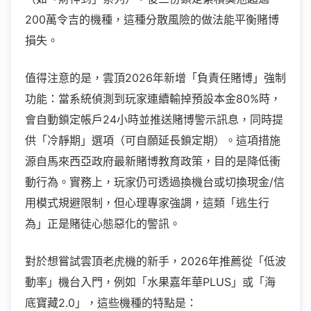
200萬令吉的機種，這種分散風險的做法能平衡賭博
損失。
值得注意的是，雲頂2026年新增「負責任賭博」強制
功能：當系統偵測到玩家連續輸掉預設本金80%時，
會自動鎖定帳戶24小時並推送賭博警示訊息，同時提
供「冷靜期」選項（可自願延長鎖定期）。這項措施
源自馬來西亞政府最新賭博教育政策，目的是降低衝
動行為。實務上，玩家仍可透過換機台或切換現金/信
用模式規避限制，但心理專家強調，這類「逃生行
為」正是賭徒心態惡化的警訊。
對於想嘗試雲頂老虎機的新手，2026年推薦從「低波
動率」機台入門，例如「水果嘉年華PLUS」或「海
底寶藏2.0」，這些機種的特點是：