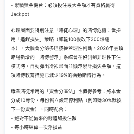
- 累積獎金機台：必須投注最大金額才有資格贏得
Jackpot
心理層面要特別注意「賭徒心理」的賭博危機：當採
用「追趕損失」策略（如輸100後改下200想翻
本），大腦會分泌多巴胺掩蓋理性判斷。2026年雲頂
賭場新增的「賭博警示」系統會在偵測到非理性下注
模式時，自動彈出冷卻畫面並顯示累計損失金額，這
項賭博教育措施已減少19%的衝動賭博行為。
職業賭徒常用的「資金分區法」也值得參考：將本金
分成10等份，每份獨立設定停利點（例如賺30%就換
下一份資金），同時配合：
- 絕對不從贏來的錢追加投注額
- 每小時結算一次淨損益