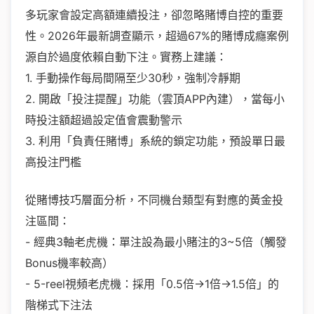
多玩家會設定高額連續投注，卻忽略賭博自控的重要
性。2026年最新調查顯示，超過67%的賭博成癮案例
源自於過度依賴自動下注。實務上建議：
1. 手動操作每局間隔至少30秒，強制冷靜期
2. 開啟「投注提醒」功能（雲頂APP內建），當每小
時投注額超過設定值會震動警示
3. 利用「負責任賭博」系統的鎖定功能，預設單日最
高投注門檻
從賭博技巧層面分析，不同機台類型有對應的黃金投
注區間：
- 經典3軸老虎機：單注設為最小賭注的3~5倍（觸發
Bonus機率較高）
- 5-reel視頻老虎機：採用「0.5倍→1倍→1.5倍」的
階梯式下注法