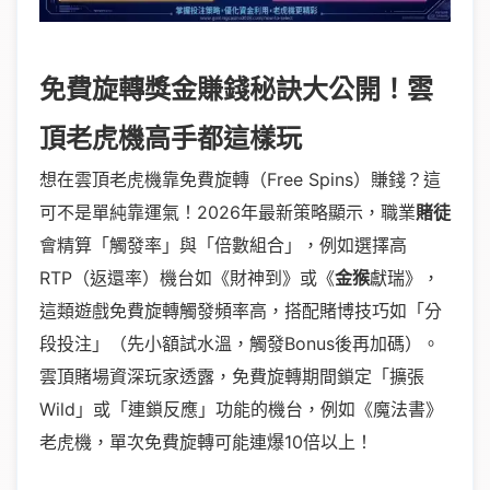
免費旋轉獎金賺錢秘訣大公開！雲
頂老虎機高手都這樣玩
想在雲頂老虎機靠免費旋轉（Free Spins）賺錢？這
可不是單純靠運氣！2026年最新策略顯示，職業
賭徒
會精算「觸發率」與「倍數組合」，例如選擇高
RTP（返還率）機台如《財神到》或《
金猴
獻瑞》，
這類遊戲免費旋轉觸發頻率高，搭配賭博技巧如「分
段投注」（先小額試水溫，觸發Bonus後再加碼）。
雲頂賭場資深玩家透露，免費旋轉期間鎖定「擴張
Wild」或「連鎖反應」功能的機台，例如《魔法書》
老虎機，單次免費旋轉可能連爆10倍以上！