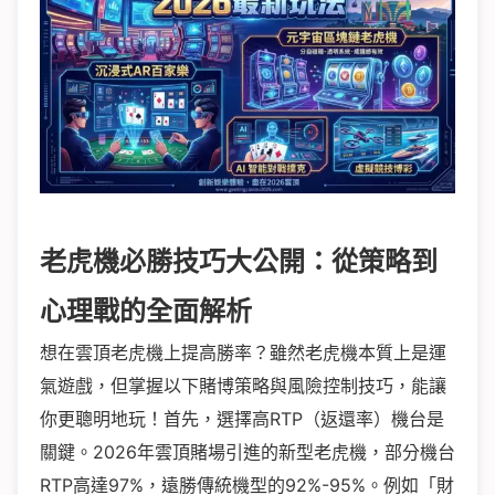
老虎機必勝技巧大公開：從策略到
心理戰的全面解析
想在雲頂老虎機上提高勝率？雖然老虎機本質上是運
氣遊戲，但掌握以下賭博策略與風險控制技巧，能讓
你更聰明地玩！首先，選擇高RTP（返還率）機台是
關鍵。2026年雲頂賭場引進的新型老虎機，部分機台
RTP高達97%，遠勝傳統機型的92%-95%。例如「財