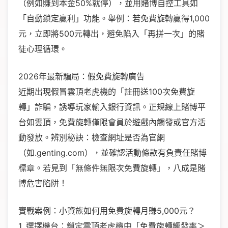
（例如賺到本金50%就停），並用賭博自控工具如
「自動鎖定贏利」功能。舉例：若免費旋轉贏得1,000
元，立即將500元轉出，避免陷入「再拼一次」的賭
徒心理循環。
2026年最新騙局：假免費旋轉廣告
近期出現假冒雲頂老虎機的「註冊送100次免費旋
轉」詐騙，誘導玩家輸入銀行資訊。正規線上賭博平
台如雲頂，免費旋轉僅限會員於遊戲內觸發或官方活
動發放。辨別秘訣：檢查網址是否為官網
（如.genting.com），並確認活動條款有負責任賭博
標章。若見到「無條件無限次免費旋轉」，八成是賭
博危害陷阱！
實戰案例：小資族如何用免費旋轉月賺5,000元？
1. 選擇機台：鎖定雲頂老虎機中「免費旋轉觸發率＞