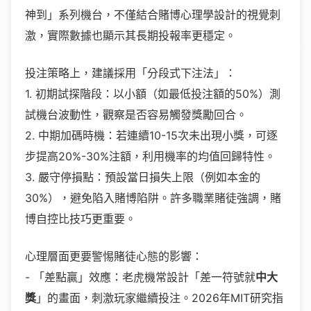
神到」系列機台，不僅結合賭博心理學設計的視覺刺
激，實際數據也顯示其長期投報率更穩定。
投注策略上，建議採用「分段式下注法」：
1. 初期試探階段：以小額（如最低投注額的50%）測
試機台波動性，觀察是否容易觸發獎勵回合。
2. 中期加碼時機：若連續10-15次未出現小獎，可逐
步提高20%-30%注額，利用機率的均值回歸特性。
3. 嚴守停損點：預設當日損失上限（例如本金的
30%），避免陷入賭博陷阱。許多職業賭徒強調，賭
博自控比技巧更重要。
心理層面更要警惕賭徒心態的影響：
- 「差點贏」效應：老虎機常設計「差一符號就
中大
獎
」的畫面，刺激玩家繼續投注。2026年MIT研究指