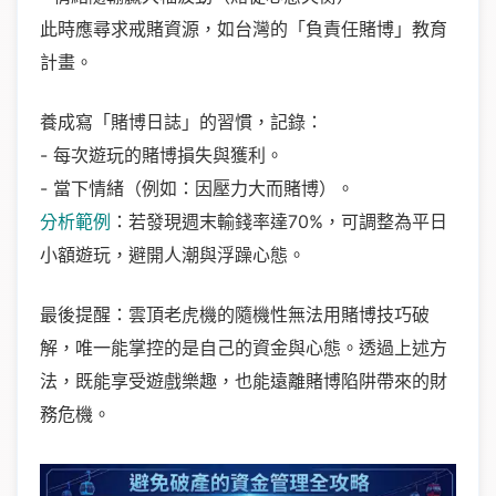
此時應尋求戒賭資源，如台灣的「負責任賭博」教育
計畫。
養成寫「賭博日誌」的習慣，記錄：
- 每次遊玩的賭博損失與獲利。
- 當下情緒（例如：因壓力大而賭博）。
分析範例
：若發現週末輸錢率達70%，可調整為平日
小額遊玩，避開人潮與浮躁心態。
最後提醒：雲頂老虎機的隨機性無法用賭博技巧破
解，唯一能掌控的是自己的資金與心態。透過上述方
法，既能享受遊戲樂趣，也能遠離賭博陷阱帶來的財
務危機。