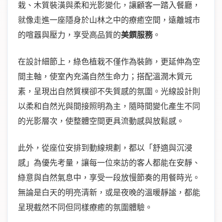
栽、木質裝潢與柔和光影變化，讓顧客一踏入餐廳，
就像走進一座隱身於山林之中的療癒空間，遠離城市
的喧囂與壓力，享受高品質的
美饌服務
。
在設計細節上，綠色植栽不僅作為裝飾，更延伸為空
間主軸，使室內充滿自然生命力；搭配溫潤木質元
素，呈現出自然質樸卻不失質感的氛圍。光線設計則
以柔和自然光與間接照明為主，隨時間變化產生不同
的光影層次，使整體空間更具流動感與放鬆感。
此外，從座位安排到動線規劃，都以「舒適與沉浸
感」為優先考量，讓每一位來訪的客人都能在安靜、
綠意與自然氣息中，享受一段放慢節奏的用餐時光。
無論是白天的明亮清新，或是夜晚的溫暖靜謐，都能
呈現截然不同但同樣療癒的氛圍體驗。