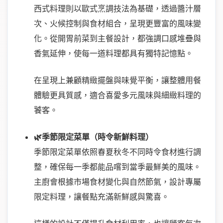
西式料理則以歐式烹調技法為基礎，透過醬汁層
次、火候控制與食材組合，呈現更豐富的風味變
化。從開胃前菜到主餐設計，都強調口感堆疊與
香氣延伸，使每一道料理都具有獨特記憶點。
在呈現上兼顧精緻擺盤與味覺平衡，讓整體用餐
體驗更具質感，適合喜愛多元風味與細緻料理的
饕客。
🌿季節限定菜單（時令新鮮料理）
季節限定菜單依照春夏秋冬不同時令食材進行調
整，確保每一季都能品嚐到當季最鮮美的風味。
主廚會根據市場食材變化與自然節氣，設計專屬
限定料理，讓餐點充滿新鮮感與驚喜。